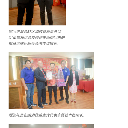
国际讲演会87区域教育质量总监
DTM詹和亿会友赠送美国带回来的
徽章给陈氏新会长陈作维宗长。
赠送礼篮和感谢状给主宾代表拿督钱本统宗长。