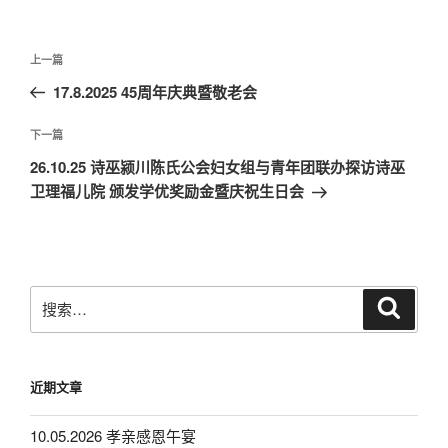
文
上
上一篇
章
一
17.8.2025 45周年庆典暨敬老会
导
篇
航
文
下
下一篇
章
一
26.10.25 诗巫颍川陈氏公会妇女组与青年团联办探访诗巫
篇
卫理福儿院 颁发学优奖励金暨庆祝生日会
文
章
搜
搜
索
索：
近期文章
10.05.2026 孝亲感恩午宴