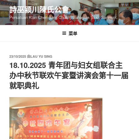
跳
詩巫颍川陳氏公會
至
Persatuan Klan Chen (Ling Chuan) Bahagian Sibu, Sarawak.
内
容
菜单
发
23/10/2025
由
LAU YU SING
布
18.10.2025 青年团与妇女组联合主
于
办中秋节联欢午宴暨讲演会第十一届
就职典礼