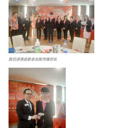
陈氏讲演会新会长陈作维宗长